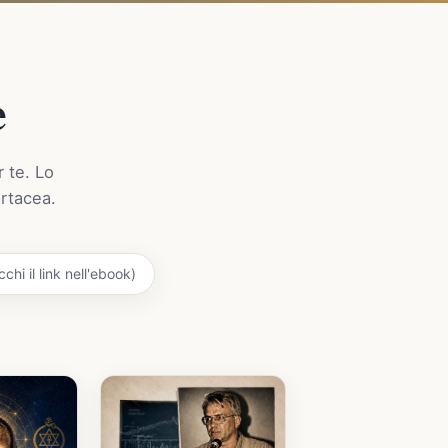
e
r te. Lo
artacea.
chi il link nell'ebook)