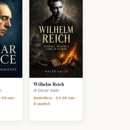
Wilhelm Reich
o
di Oscar Gallo
h 08 min ·
Audiolibro · 3 h 06 min ·
9 capitoli