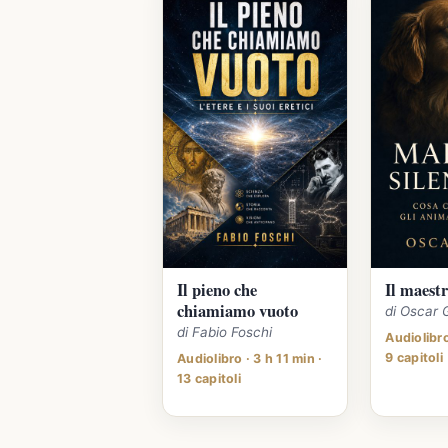
Il pieno che
Il maestr
chiamiamo vuoto
di Oscar 
di Fabio Foschi
Audiolibro
9 capitoli
Audiolibro · 3 h 11 min ·
13 capitoli