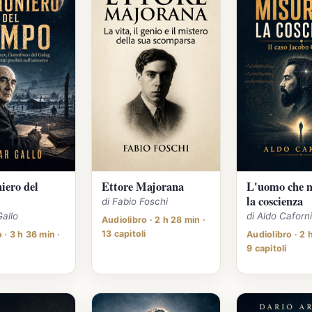
niero del
Ettore Majorana
L'uomo che 
la coscienza
di Fabio Foschi
Gallo
di Aldo Caforn
Audiolibro · 2 h 28 min ·
13 capitoli
 · 3 h 36 min ·
Audiolibro · 2 
9 capitoli