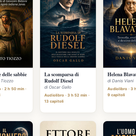
e delle sabbie
La scomparsa di
Helena Blava
Rudolf Diesel
o Tiozzo
di Danis Viani
di Oscar Gallo
 · 2 h 50 min ·
Audiolibro · 3 
i
9 capitoli
Audiolibro · 3 h 52 min ·
13 capitoli