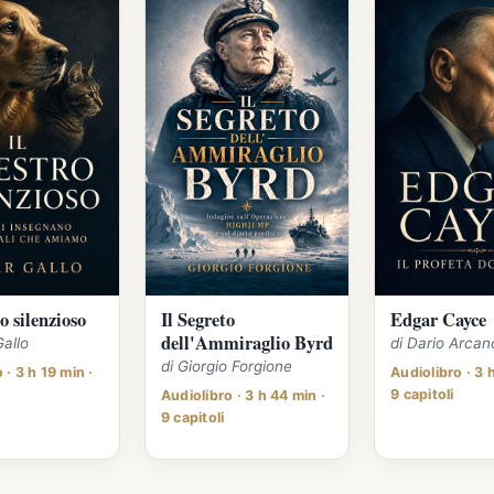
o silenzioso
Il Segreto
Edgar Cayce
dell'Ammiraglio Byrd
Gallo
di Dario Arcan
di Giorgio Forgione
 · 3 h 19 min ·
Audiolibro · 3 
9 capitoli
Audiolibro · 3 h 44 min ·
9 capitoli