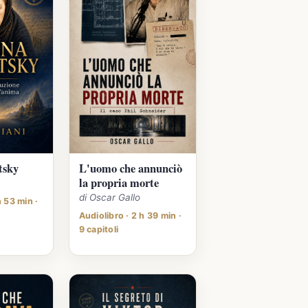
tsky
L'uomo che annunciò
la propria morte
di Oscar Gallo
h 53 min ·
Audiolibro · 2 h 39 min ·
9 capitoli