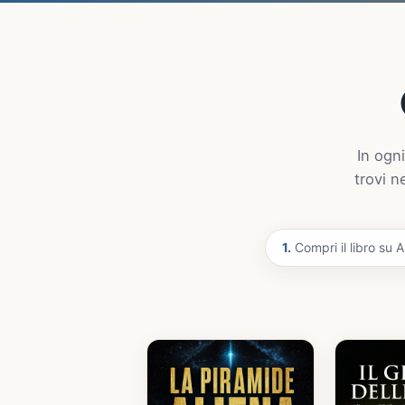
In ogni
trovi n
1.
Compri il libro su