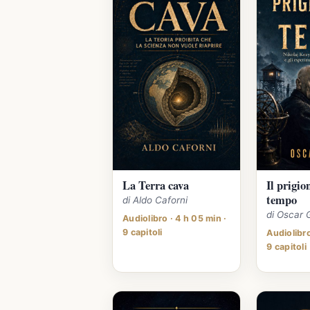
La Terra cava
Il prigio
tempo
di Aldo Caforni
di Oscar 
Audiolibro · 4 h 05 min ·
9 capitoli
Audiolibro
9 capitoli