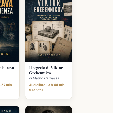
misurava
Il segreto di Viktor
Grebennikov
i
di Mauro Carnassa
h 57 min ·
Audiolibro · 3 h 44 min ·
9 capitoli