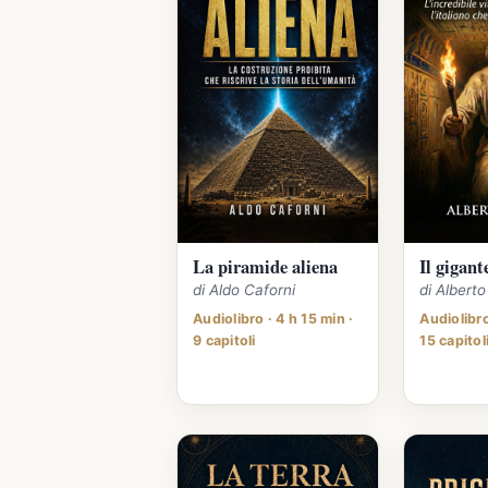
La piramide aliena
Il gigant
di Aldo Caforni
di Albert
Audiolibro · 4 h 15 min ·
Audiolibro
9 capitoli
15 capitol