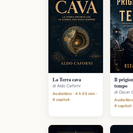
La Terra cava
Il prigio
tempo
di Aldo Caforni
di Oscar 
Audiolibro · 4 h 05 min ·
9 capitoli
Audiolibro
9 capitoli