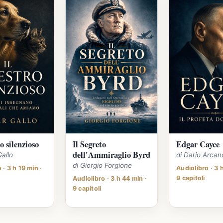
o silenzioso
Il Segreto
Edgar Cayce
dell'Ammiraglio Byrd
Gallo
di Dario Arcan
di Giorgio Forgione
 · 3 h 19 min ·
Audiolibro · 3 
9 capitoli
Audiolibro · 3 h 44 min ·
9 capitoli