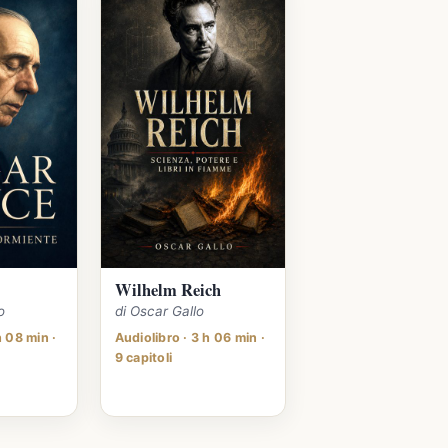
Wilhelm Reich
o
di Oscar Gallo
h 08 min ·
Audiolibro · 3 h 06 min ·
9 capitoli