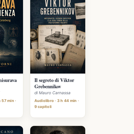
misurava
Il segreto di Viktor
Grebennikov
i
di Mauro Carnassa
h 57 min ·
Audiolibro · 3 h 44 min ·
9 capitoli