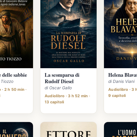
e delle sabbie
La scomparsa di
Helena Blava
Rudolf Diesel
o Tiozzo
di Danis Viani
di Oscar Gallo
 · 2 h 50 min ·
Audiolibro · 3 
i
9 capitoli
Audiolibro · 3 h 52 min ·
13 capitoli