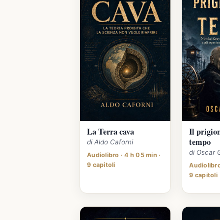
La Terra cava
Il prigio
tempo
di Aldo Caforni
di Oscar 
Audiolibro · 4 h 05 min ·
9 capitoli
Audiolibro
9 capitoli