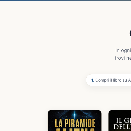
In ogni
trovi n
1.
Compri il libro su