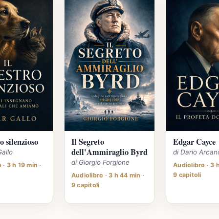
o silenzioso
Il Segreto
Edgar Cayce
dell'Ammiraglio Byrd
Gallo
di Dario Arcan
di Giorgio Forgione
 · 3 h 19 min ·
Audiolibro · 3 
9 capitoli
Audiolibro · 3 h 44 min ·
9 capitoli