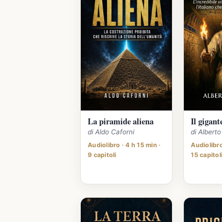
La piramide aliena
Il gigant
di Aldo Caforni
di Albert
Audiolibro · 4 h 15 min ·
Audiolibro
9 capitoli
15 capitol