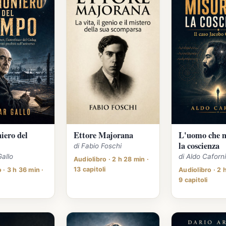
niero del
Ettore Majorana
L'uomo che 
la coscienza
di Fabio Foschi
Gallo
di Aldo Caforn
Audiolibro · 2 h 28 min ·
13 capitoli
 · 3 h 36 min ·
Audiolibro · 2 
9 capitoli