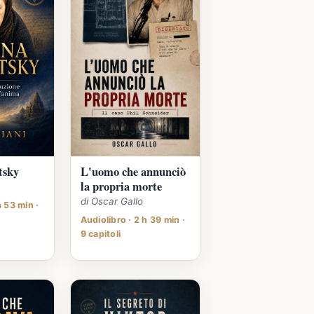
tsky
L'uomo che annunciò
la propria morte
di Oscar Gallo
h 53 min ·
Audiolibro · 2 h 39 min ·
9 capitoli