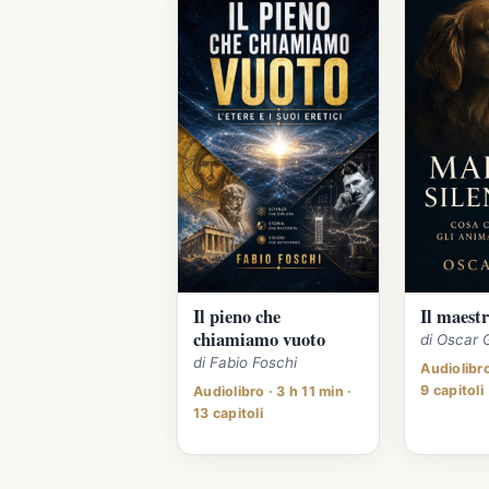
Il pieno che
Il maestr
chiamiamo vuoto
di Oscar 
di Fabio Foschi
Audiolibro
9 capitoli
Audiolibro · 3 h 11 min ·
13 capitoli