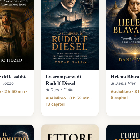
e delle sabbie
La scomparsa di
Helena Blava
Rudolf Diesel
o Tiozzo
di Danis Viani
di Oscar Gallo
 · 2 h 50 min ·
Audiolibro · 3 
i
9 capitoli
Audiolibro · 3 h 52 min ·
13 capitoli