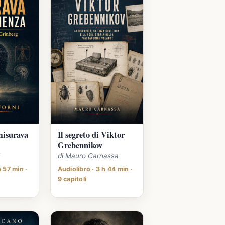
misurava
Il segreto di Viktor
Grebennikov
i
di Mauro Carnassa
h 57 min ·
Audiolibro · 3 h 44 min ·
9 capitoli