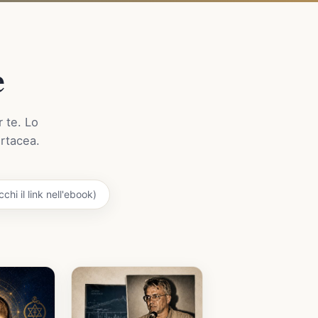
e
r te. Lo
artacea.
chi il link nell'ebook)