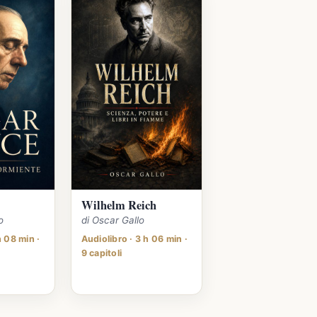
Wilhelm Reich
o
di Oscar Gallo
h 08 min ·
Audiolibro · 3 h 06 min ·
9 capitoli