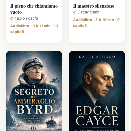
Il pieno che chiamiamo
Il maestro silenzioso
vuoto
di Oscar Gallo
di Fabio Foschi
Audiolibro · 3 h 19 min · 9
capitoli
Audiolibro · 3 h 11 min · 13
capitoli