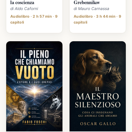
la coscienza
Grebennikov
di Aldo Caforni
di Mauro Carnassa
Audiolibro · 2 h 57 min · 9
Audiolibro · 3 h 44 min · 9
capitoli
capitoli