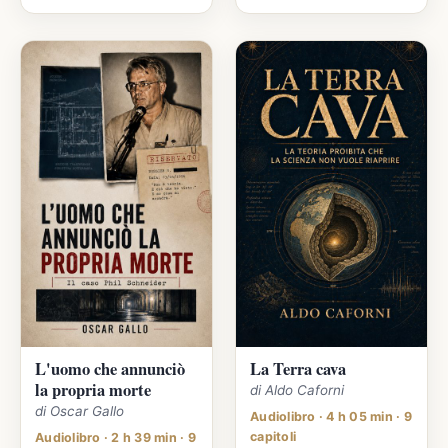
L'uomo che annunciò
La Terra cava
la propria morte
di Aldo Caforni
di Oscar Gallo
Audiolibro · 4 h 05 min · 9
capitoli
Audiolibro · 2 h 39 min · 9