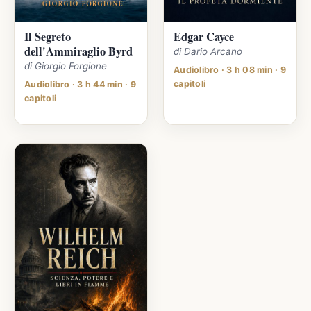
Il Segreto
Edgar Cayce
dell'Ammiraglio Byrd
di Dario Arcano
di Giorgio Forgione
Audiolibro · 3 h 08 min · 9
capitoli
Audiolibro · 3 h 44 min · 9
capitoli