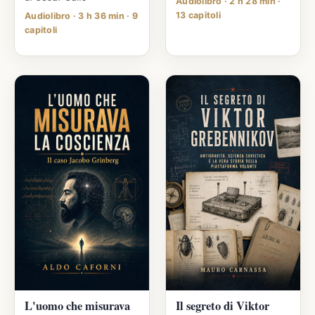
Audiolibro · 2 h 28 min ·
13 capitoli
Audiolibro · 3 h 36 min · 9
capitoli
L'uomo che misurava
Il segreto di Viktor