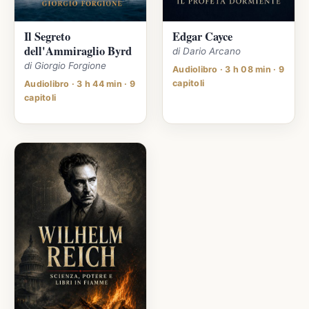
Il Segreto
Edgar Cayce
dell'Ammiraglio Byrd
di Dario Arcano
di Giorgio Forgione
Audiolibro · 3 h 08 min · 9
capitoli
Audiolibro · 3 h 44 min · 9
capitoli