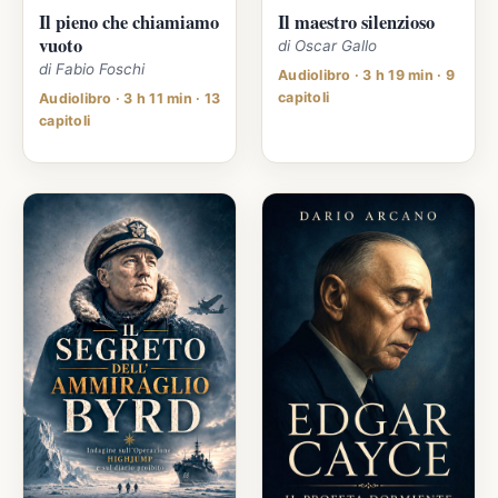
Il pieno che chiamiamo
Il maestro silenzioso
vuoto
di Oscar Gallo
di Fabio Foschi
Audiolibro · 3 h 19 min · 9
capitoli
Audiolibro · 3 h 11 min · 13
capitoli