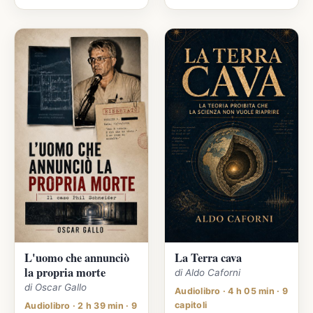
L'uomo che annunciò
La Terra cava
la propria morte
di Aldo Caforni
di Oscar Gallo
Audiolibro · 4 h 05 min · 9
capitoli
Audiolibro · 2 h 39 min · 9