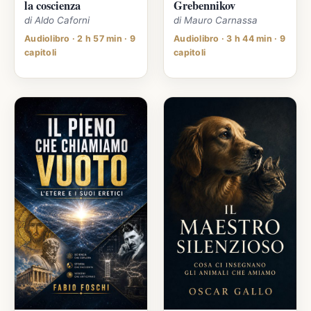
la coscienza
Grebennikov
di Aldo Caforni
di Mauro Carnassa
Audiolibro · 2 h 57 min · 9
Audiolibro · 3 h 44 min · 9
capitoli
capitoli