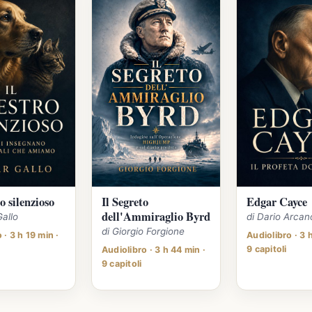
o silenzioso
Il Segreto
Edgar Cayce
dell'Ammiraglio Byrd
Gallo
di Dario Arcan
di Giorgio Forgione
 · 3 h 19 min ·
Audiolibro · 3 
9 capitoli
Audiolibro · 3 h 44 min ·
9 capitoli