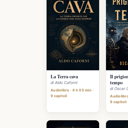
La Terra cava
Il prigio
tempo
di Aldo Caforni
di Oscar 
Audiolibro · 4 h 05 min ·
9 capitoli
Audiolibro
9 capitoli