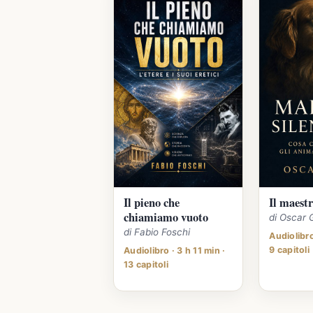
Il pieno che
Il maestr
chiamiamo vuoto
di Oscar 
di Fabio Foschi
Audiolibro
9 capitoli
Audiolibro · 3 h 11 min ·
13 capitoli