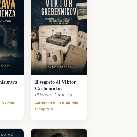
misurava
Il segreto di Viktor
Grebennikov
i
di Mauro Carnassa
h 57 min ·
Audiolibro · 3 h 44 min ·
9 capitoli