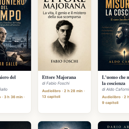
niero del
Ettore Majorana
L'uomo che 
la coscienza
di Fabio Foschi
Gallo
di Aldo Caforn
Audiolibro · 2 h 28 min ·
13 capitoli
 · 3 h 36 min ·
Audiolibro · 2 
9 capitoli