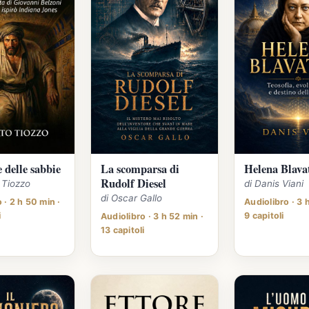
e delle sabbie
La scomparsa di
Helena Blava
Rudolf Diesel
o Tiozzo
di Danis Viani
di Oscar Gallo
 · 2 h 50 min ·
Audiolibro · 3 
i
9 capitoli
Audiolibro · 3 h 52 min ·
13 capitoli