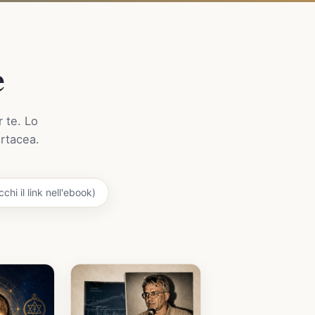
e
r te. Lo
artacea.
chi il link nell'ebook)