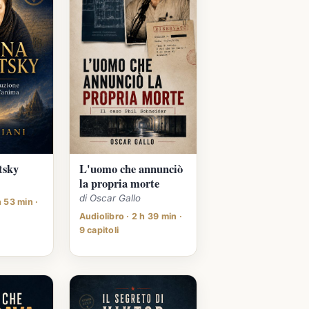
tsky
L'uomo che annunciò
la propria morte
di Oscar Gallo
h 53 min ·
Audiolibro · 2 h 39 min ·
9 capitoli