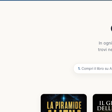
In ogni
trovi n
1.
Compri il libro su