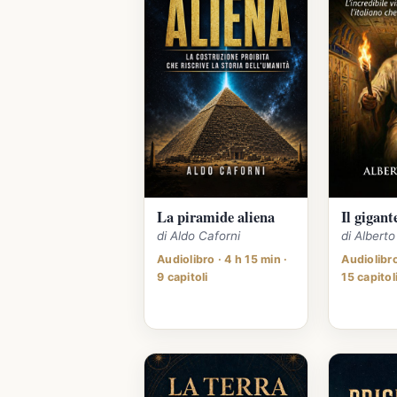
La piramide aliena
Il gigant
di Aldo Caforni
di Albert
Audiolibro · 4 h 15 min ·
Audiolibro
9 capitoli
15 capitol