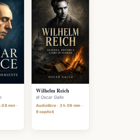
Wilhelm Reich
o
di Oscar Gallo
h 08 min ·
Audiolibro · 3 h 06 min ·
9 capitoli