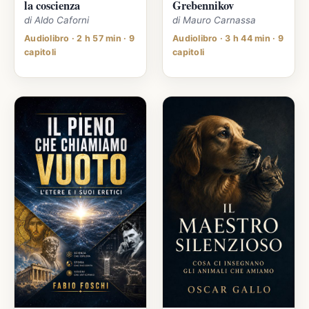
la coscienza
Grebennikov
di Aldo Caforni
di Mauro Carnassa
Audiolibro · 2 h 57 min · 9
Audiolibro · 3 h 44 min · 9
capitoli
capitoli