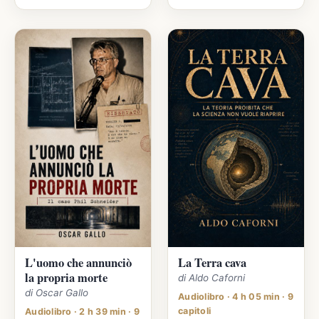
L'uomo che annunciò
La Terra cava
la propria morte
di Aldo Caforni
di Oscar Gallo
Audiolibro · 4 h 05 min · 9
capitoli
Audiolibro · 2 h 39 min · 9