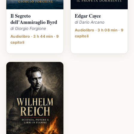
Il Segreto
Edgar Cayce
dell'Ammiraglio Byrd
di Dario Arcano
di Giorgio Forgione
Audiolibro · 3 h 08 min · 9
capitoli
Audiolibro · 3 h 44 min · 9
capitoli