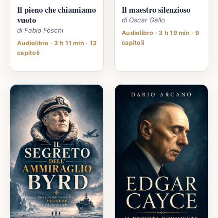
Il pieno che chiamiamo
Il maestro silenzioso
vuoto
di Oscar Gallo
di Fabio Foschi
Audiolibro · 3 h 19 min · 9
capitoli
Audiolibro · 3 h 11 min · 13
capitoli