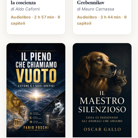
la coscienza
Grebennikov
di Aldo Caforni
di Mauro Carnassa
Audiolibro · 2 h 57 min · 9
Audiolibro · 3 h 44 min · 9
capitoli
capitoli