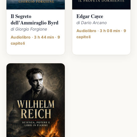
Il Segreto
Edgar Cayce
dell'Ammiraglio Byrd
di Dario Arcano
di Giorgio Forgione
Audiolibro · 3 h 08 min · 9
capitoli
Audiolibro · 3 h 44 min · 9
capitoli