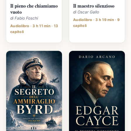
Il pieno che chiamiamo
Il maestro silenzioso
vuoto
di Oscar Gallo
di Fabio Foschi
Audiolibro · 3 h 19 min · 9
capitoli
Audiolibro · 3 h 11 min · 13
capitoli