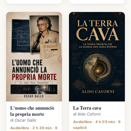
L'uomo che annunciò
La Terra cava
la propria morte
di Aldo Caforni
di Oscar Gallo
Audiolibro · 4 h 05 min · 9
capitoli
Audiolibro · 2 h 39 min · 9