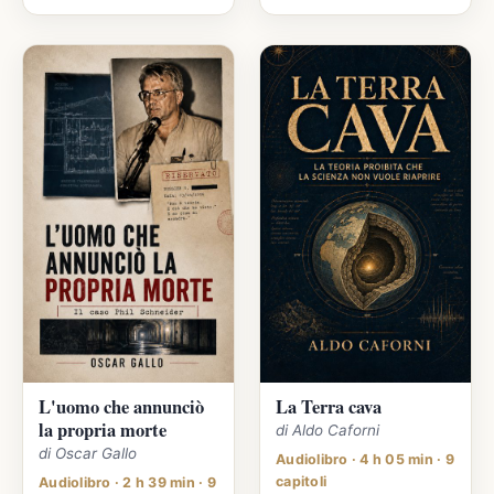
L'uomo che annunciò
La Terra cava
la propria morte
di Aldo Caforni
di Oscar Gallo
Audiolibro · 4 h 05 min · 9
capitoli
Audiolibro · 2 h 39 min · 9