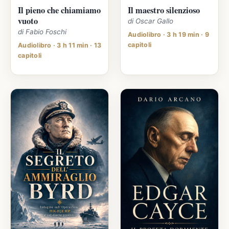
Il pieno che chiamiamo
Il maestro silenzioso
vuoto
di Oscar Gallo
di Fabio Foschi
Audiolibro · 3 h 19 min · 9
capitoli
Audiolibro · 3 h 11 min · 13
capitoli