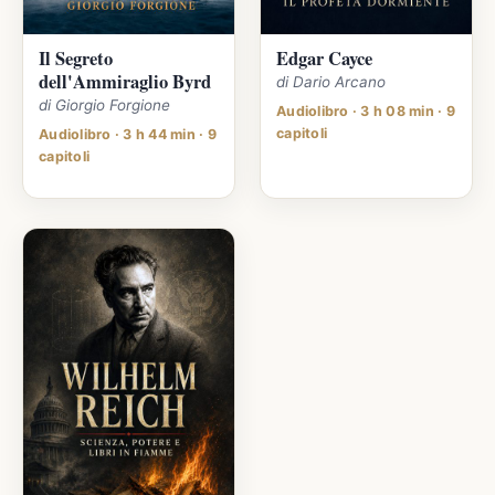
Il Segreto
Edgar Cayce
dell'Ammiraglio Byrd
di Dario Arcano
di Giorgio Forgione
Audiolibro · 3 h 08 min · 9
capitoli
Audiolibro · 3 h 44 min · 9
capitoli