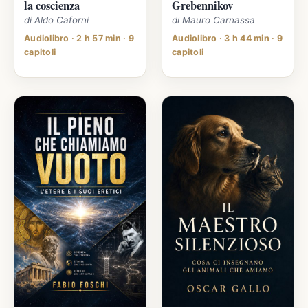
la coscienza
Grebennikov
di Aldo Caforni
di Mauro Carnassa
Audiolibro · 2 h 57 min · 9
Audiolibro · 3 h 44 min · 9
capitoli
capitoli