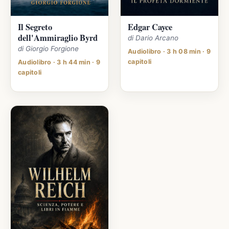
Il Segreto
Edgar Cayce
dell'Ammiraglio Byrd
di Dario Arcano
di Giorgio Forgione
Audiolibro · 3 h 08 min · 9
capitoli
Audiolibro · 3 h 44 min · 9
capitoli