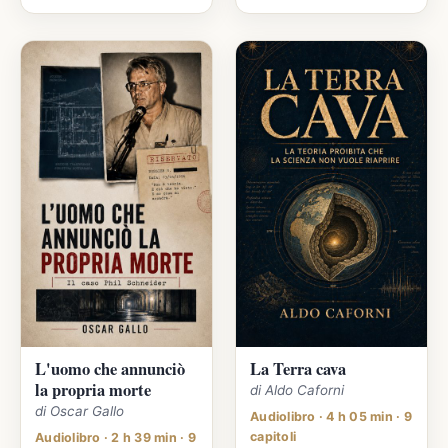
L'uomo che annunciò
La Terra cava
la propria morte
di Aldo Caforni
di Oscar Gallo
Audiolibro · 4 h 05 min · 9
capitoli
Audiolibro · 2 h 39 min · 9