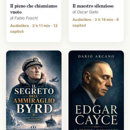
Il pieno che chiamiamo
Il maestro silenzioso
vuoto
di Oscar Gallo
di Fabio Foschi
Audiolibro · 3 h 19 min · 9
capitoli
Audiolibro · 3 h 11 min · 13
capitoli