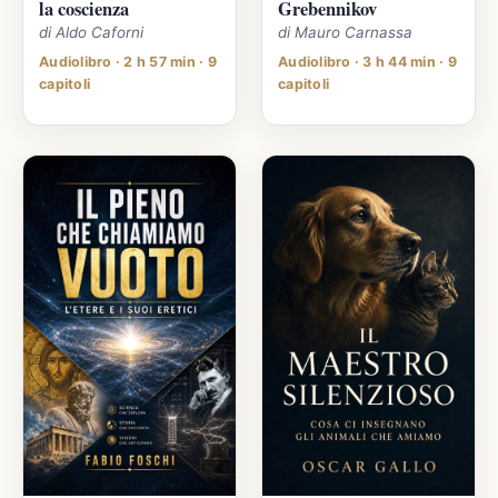
la coscienza
Grebennikov
di Aldo Caforni
di Mauro Carnassa
Audiolibro · 2 h 57 min · 9
Audiolibro · 3 h 44 min · 9
capitoli
capitoli