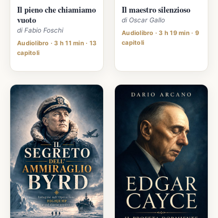
Il pieno che chiamiamo
Il maestro silenzioso
vuoto
di Oscar Gallo
di Fabio Foschi
Audiolibro · 3 h 19 min · 9
capitoli
Audiolibro · 3 h 11 min · 13
capitoli