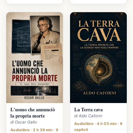
L'uomo che annunciò
La Terra cava
la propria morte
di Aldo Caforni
di Oscar Gallo
Audiolibro · 4 h 05 min · 9
capitoli
Audiolibro · 2 h 39 min · 9