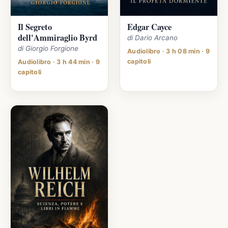
Il Segreto
Edgar Cayce
dell'Ammiraglio Byrd
di Dario Arcano
di Giorgio Forgione
Audiolibro · 3 h 08 min · 9
capitoli
Audiolibro · 3 h 44 min · 9
capitoli