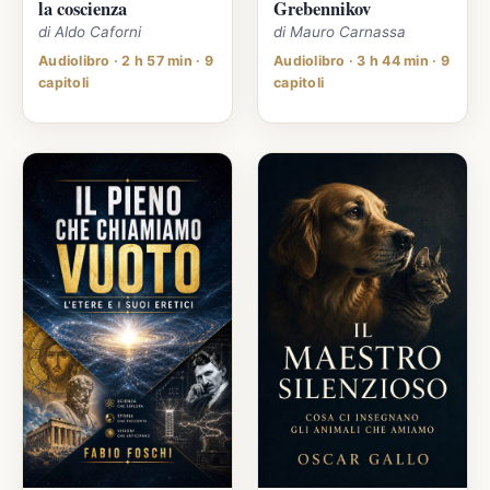
la coscienza
Grebennikov
di Aldo Caforni
di Mauro Carnassa
Audiolibro · 2 h 57 min · 9
Audiolibro · 3 h 44 min · 9
capitoli
capitoli