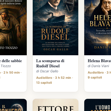
e delle sabbie
La scomparsa di
Helena Blava
Rudolf Diesel
o Tiozzo
di Danis Viani
di Oscar Gallo
 · 2 h 50 min ·
Audiolibro · 3 
i
9 capitoli
Audiolibro · 3 h 52 min ·
13 capitoli