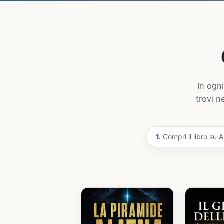
In ogni
trovi n
1.
Compri il libro su