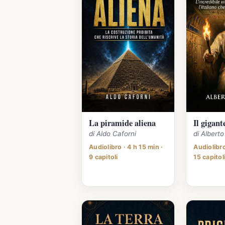
La piramide aliena
Il gigant
di Aldo Caforni
di Albert
Audiolibro · 4 h 15 min ·
Audiolibro
9 capitoli
15 capitol