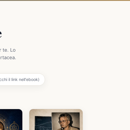
e
r te. Lo
artacea.
chi il link nell'ebook)