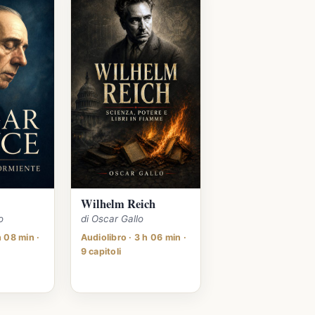
Wilhelm Reich
o
di Oscar Gallo
h 08 min ·
Audiolibro · 3 h 06 min ·
9 capitoli