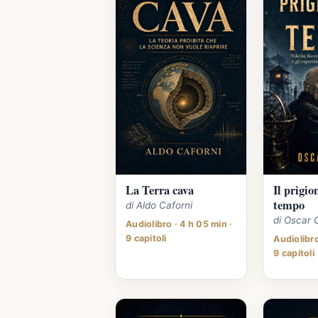
La Terra cava
Il prigio
tempo
di Aldo Caforni
di Oscar 
Audiolibro · 4 h 05 min ·
9 capitoli
Audiolibro
9 capitoli