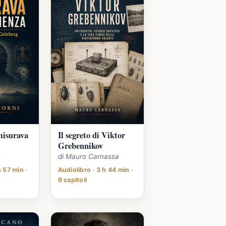
misurava
Il segreto di Viktor
Grebennikov
i
di Mauro Carnassa
h 57 min ·
Audiolibro · 3 h 44 min ·
9 capitoli