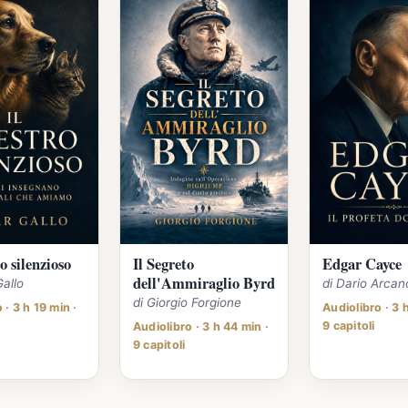
o silenzioso
Il Segreto
Edgar Cayce
dell'Ammiraglio Byrd
Gallo
di Dario Arcan
di Giorgio Forgione
 · 3 h 19 min ·
Audiolibro · 3 
9 capitoli
Audiolibro · 3 h 44 min ·
9 capitoli