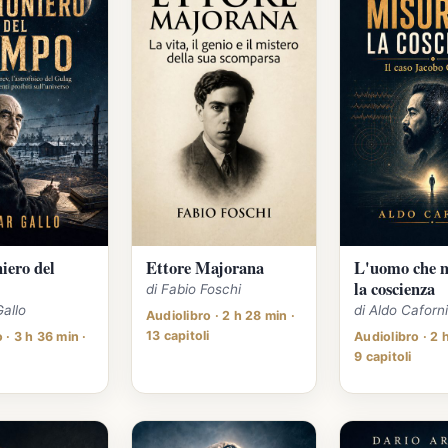
niero del
Ettore Majorana
L'uomo che 
la coscienza
di Fabio Foschi
Gallo
di Aldo Caforn
Audiolibro · 2 h 28 min ·
13 capitoli
 · 3 h 36 min ·
Audiolibro · 2 
9 capitoli