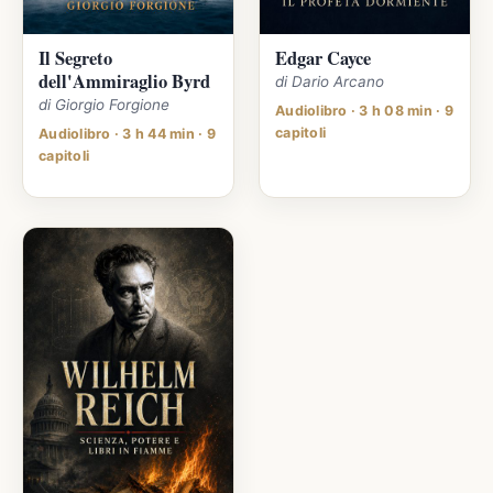
Il Segreto
Edgar Cayce
dell'Ammiraglio Byrd
di Dario Arcano
di Giorgio Forgione
Audiolibro · 3 h 08 min · 9
capitoli
Audiolibro · 3 h 44 min · 9
capitoli