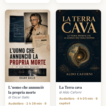
L'uomo che annunciò
La Terra cava
la propria morte
di Aldo Caforni
di Oscar Gallo
Audiolibro · 4 h 05 min · 9
capitoli
Audiolibro · 2 h 39 min · 9