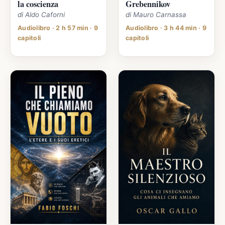
la coscienza
Grebennikov
di Aldo Caforni
di Mauro Carnassa
Audiolibro · 2 h 57 min · 9
Audiolibro · 3 h 44 min · 9
capitoli
capitoli