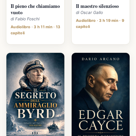
Il pieno che chiamiamo
Il maestro silenzioso
vuoto
di Oscar Gallo
di Fabio Foschi
Audiolibro · 3 h 19 min · 9
capitoli
Audiolibro · 3 h 11 min · 13
capitoli