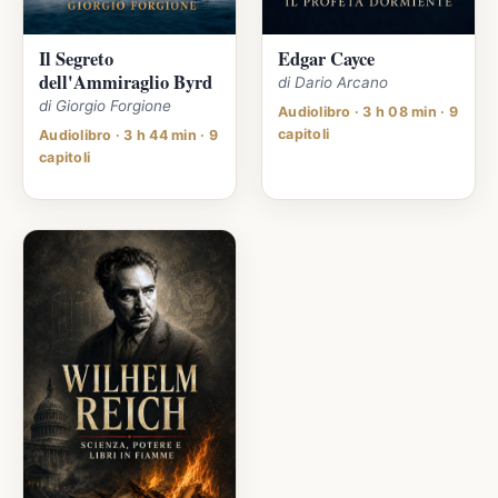
Il Segreto
Edgar Cayce
dell'Ammiraglio Byrd
di Dario Arcano
di Giorgio Forgione
Audiolibro · 3 h 08 min · 9
capitoli
Audiolibro · 3 h 44 min · 9
capitoli