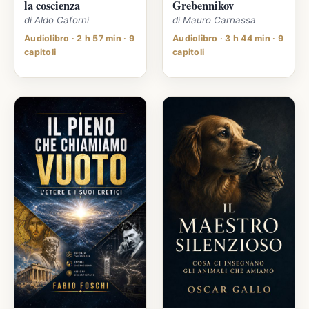
la coscienza
Grebennikov
di Aldo Caforni
di Mauro Carnassa
Audiolibro · 2 h 57 min · 9
Audiolibro · 3 h 44 min · 9
capitoli
capitoli