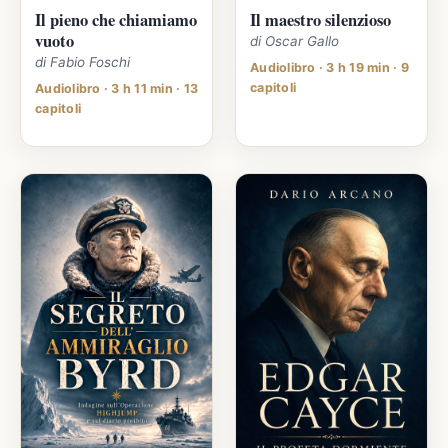
Il pieno che chiamiamo
Il maestro silenzioso
vuoto
di Oscar Gallo
di Fabio Foschi
Audiolibro · 3 h 19 min · 9
capitoli
Audiolibro · 3 h 11 min · 13
capitoli