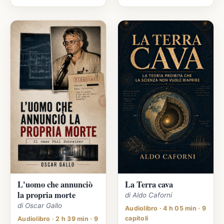
L'uomo che annunciò
La Terra cava
la propria morte
di Aldo Caforni
di Oscar Gallo
Audiolibro · 4 h 05 min · 9
capitoli
Audiolibro · 2 h 39 min · 9